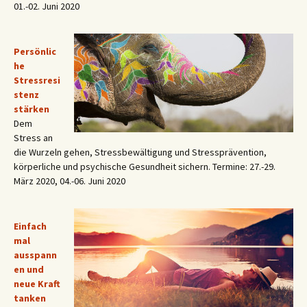
01.-02. Juni 2020
Persönlic
he
Stressresi
stenz
stärken
Dem
Stress an
die Wurzeln gehen, Stressbewältigung und Stressprävention,
körperliche und psychische Gesundheit sichern. Termine: 27.-29.
März 2020, 04.-06. Juni 2020
Einfach
mal
ausspann
en und
neue Kraft
tanken