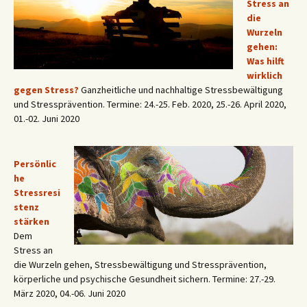
Stress an
die
Wurzeln
gehen:
Was hilft
wirklich
gegen Stress?
Ganzheitliche und nachhaltige Stressbewältigung
und Stressprävention. Termine: 24.-25. Feb. 2020, 25.-26. April 2020,
01.-02. Juni 2020
Persönlic
he
Stressresi
stenz
stärken
Dem
Stress an
die Wurzeln gehen, Stressbewältigung und Stressprävention,
körperliche und psychische Gesundheit sichern. Termine: 27.-29.
März 2020, 04.-06. Juni 2020