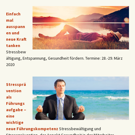
Einfach
mal
ausspann
en und
neue Kraft
tanken
Stressbew
ältigung, Entspannung, Gesundheit fördern. Termine: 28.-29. März
2020
Stressprä
vention
als
Führungs
aufgabe –
eine
wichtige
neue Führungskompetenz
Stressbewältigung und