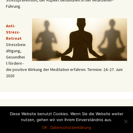
Stressprävention, der Aspekt Gesundheit in der Mitarbeiter-
Führung.
Anti-
Stress-
Retreat
Stressbew
ältigung,
Gesundhei
t fördern -
die positive Wirkung der Meditation erfahren. Termine: 24.-27. Juni
2020
Service für Seminarteilnehmer
Diese Website benutzt Cookies. Wenn Sie die Website weiter
nutzen, gehen wir von Ihrem Einverständnis aus.
OK
Datenschutzerklärung