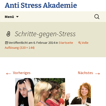
Anti Stress Akademie
Zum
Suchen
Menü
Inhalt
nach:
springen
Schritte-gegen-Stress
Veröffentlicht am
6. Februar 2014
in
Startseite
Volle
Auflösung (320 × 144)
←
→
Vorheriges
Nächstes