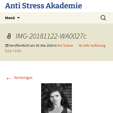
Anti Stress Akademie
Zum
Suchen
Menü
Inhalt
nach:
springen
IMG-20181122-WA0027c
Veröffentlicht am
30. Mai 2020
in
Die Trainer
Volle Auflösung
(122 × 122)
←
Vorheriges