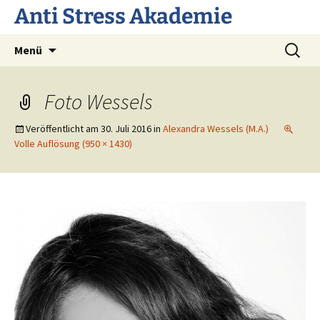
Anti Stress Akademie
Zum
Suchen
Menü
Inhalt
nach:
springen
Foto Wessels
Veröffentlicht am
30. Juli 2016
in
Alexandra Wessels (M.A.)
Volle Auflösung (950 × 1430)